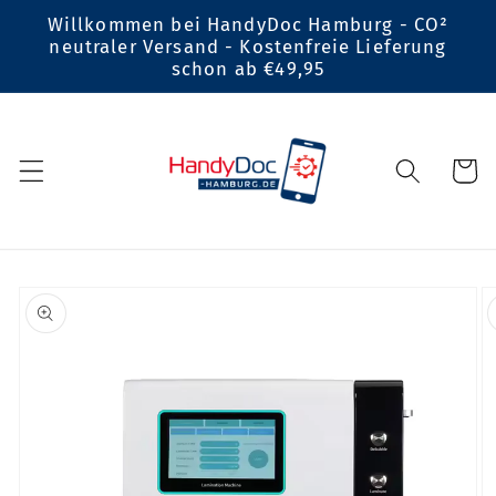
Direkt
Willkommen bei HandyDoc Hamburg - CO²
zum
neutraler Versand - Kostenfreie Lieferung
Inhalt
schon ab €49,95
Warenko
oduktinformationen
ingen