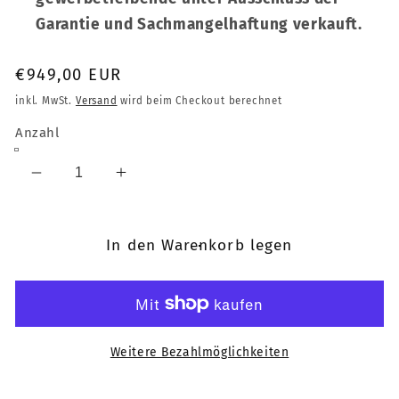
Garantie und Sachmangelhaftung verkauft.
Normaler
€949,00 EUR
Preis
inkl. MwSt.
Versand
wird beim Checkout berechnet
Anzahl
Verringere
Erhöhe
die
die
Menge
Menge
für
für
In den Warenkorb legen
Refox
Refox
FM-
FM-
50
50
Laminier
Laminier
Maschine,
Maschine,
Weitere Bezahlmöglichkeiten
LCD-
LCD-
Laminiergerät
Laminiergerät