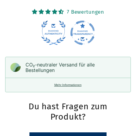
(Bis
(Bis
7 Bewertungen
12.9&quot;
12.9&quot;
Screens)
Screens)
CO₂-neu­t­raler Versand für alle
Bestellungen
Mehr Informationen
Du hast Fragen zum
Produkt?