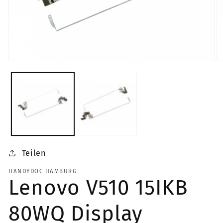
Medien
Me
1
2
in
in
Modal
Mo
öffnen
öf
Teilen
HANDYDOC HAMBURG
Lenovo V510 15IKB
80WQ Display