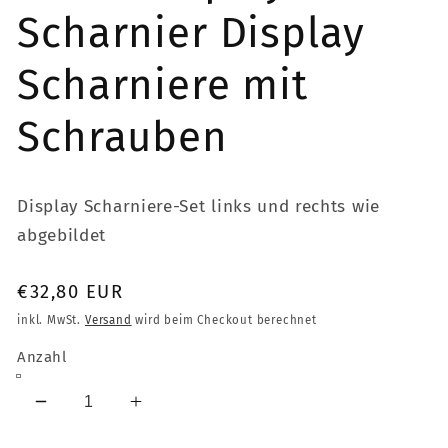
Scharnier Display
Scharniere mit
Schrauben
Display Scharniere-Set links und rechts wie
abgebildet
Normaler
€32,80 EUR
Preis
inkl. MwSt.
Versand
wird beim Checkout berechnet
Anzahl
Verringere
Erhöhe
die
die