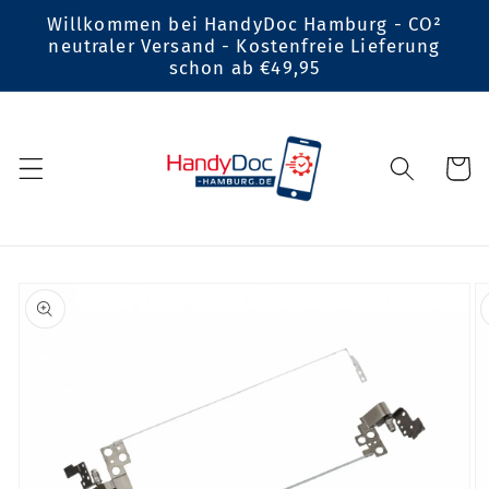
Direkt
Willkommen bei HandyDoc Hamburg - CO²
zum
neutraler Versand - Kostenfreie Lieferung
Inhalt
schon ab €49,95
Warenko
oduktinformationen
ingen