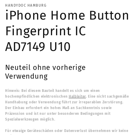
HANDYDOC HAMBURG
iPhone Home Button
Fingerprint IC
AD7149 U10
Neuteil ohne vorherige
Verwendung
Hinweis
:
Bei diesem Bauteil handelt es sich um einen
hochempfindlichen elektronischen
Halbleiter
. Eine nicht sachgemäße
Handhabung oder Verwendung führt zur irreparablen Zerstörung.
Der Einbau erfordert ein hohes Maß an Sachkenntnis sowie
Präzession und ist nur unter besonderen Bedingungen mit
Spezialwerkzeugen möglich.
Für etwaige Geräteschäden oder Datenverlust übernehmen wir keine