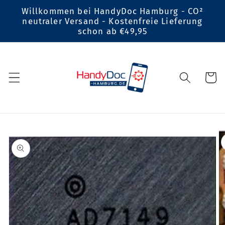
Direkt
Willkommen bei HandyDoc Hamburg - CO²
zum
neutraler Versand - Kostenfreie Lieferung
Inhalt
schon ab €49,95
Warenko
oduktinformationen
ingen