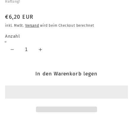
Haftung!
Normaler
€6,20 EUR
Preis
inkl. MwSt.
Versand
wird beim Checkout berechnet
Anzahl
Verringere
Erhöhe
die
die
Menge
Menge
für
für
In den Warenkorb legen
iPhone
iPhone
Home
Home
Button
Button
Fingerprint
Fingerprint
IC
IC
AD7149
AD7149
U10
U10