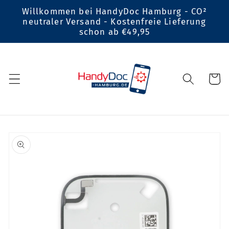
Direkt
Willkommen bei HandyDoc Hamburg - CO²
zum
neutraler Versand - Kostenfreie Lieferung
Inhalt
schon ab €49,95
Warenko
oduktinformationen
ingen