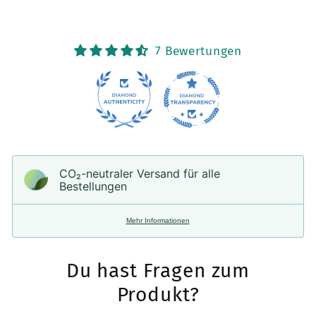
(Display
(Display
Dichtung)
Dichtung)
für
für
7 Bewertungen
unterschiedliche
unterschiedliche
Serien
Serien
CO₂-neu­t­raler Versand für alle
Bestellungen
Mehr Informationen
Du hast Fragen zum
Produkt?