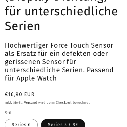
für unterschiedliche
Serien
Hochwertiger Force Touch Sensor
als Ersatz für ein defekten oder
gerissenen Sensor für
unterschiedliche Serien. Passend
für Apple Watch
Normaler
€16,90 EUR
Preis
inkl. MwSt.
Versand
wird beim Checkout berechnet
Stil
Series 6
Series 5 / SE