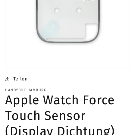
Medien
1
Teilen
in
Modal
öffnen
HANDYDOC HAMBURG
Apple Watch Force
Touch Sensor
(Display Dichtung)