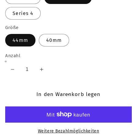
Series 4
Größe
44mm
40mm
Anzahl
Verringere
Erhöhe
die
die
Menge
Menge
für
für
In den Warenkorb legen
Apple
Apple
Watch
Watch
Force
Force
Touch
Touch
Sensor
Sensor
Weitere Bezahlmöglichkeiten